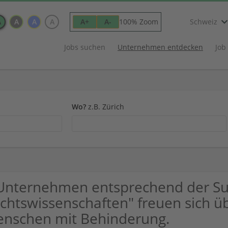
A
A
A
A
100% Zoom
A+
A-
Schweiz
Jobs suchen
Unternehmen entdecken
Job
Wo?
z.B. Zürich
Unternehmen entsprechend der Su
chtswissenschaften" freuen sich 
nschen mit Behinderung.