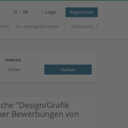
FR
DE
Login
Registrieren
 Alert
Für Arbeitgeber:innen
Community
Umkreis
100 km
che "Design/Grafik
über Bewerbungen von