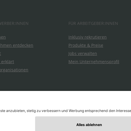
WERBER:INNEN
FÜR ARBEITGEBER:INNEN
hen
Inklusiv rekrutieren
ehmen entdecken
Produkte & Preise
t
Jobs verwalten
 erklärt
Mein Unternehmensprofil
organisationen