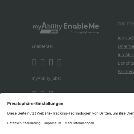
FÜR BE
Job suc
Untern
EnableMe:
Job Aler
Benefits
Partner
myAbility.jobs: