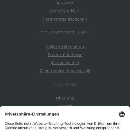
Job Alert
Benefits erklärt
Partnerorganisationen
FÜR ARBEITGEBER:INNEN
Inklusiv rekrutieren
Produkte & Preise
Jobs verwalten
Mein Unternehmensprofil
ALLGEMEIN
Über uns
Kontakt
Datenschutz
Impressum