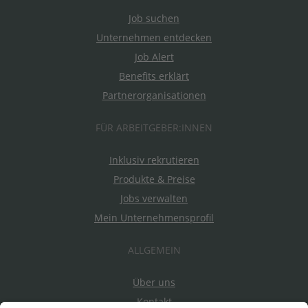
Job suchen
Unternehmen entdecken
Job Alert
Benefits erklärt
Partnerorganisationen
FÜR ARBEITGEBER:INNEN
Inklusiv rekrutieren
Produkte & Preise
Jobs verwalten
Mein Unternehmensprofil
ALLGEMEIN
Über uns
Kontakt