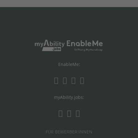
EnableMe:
myAbility.jobs:
FÜR BEWERBER:INNEN