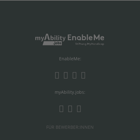
EnableMe:
myAbility.jobs:
FÜR BEWERBER:INNEN