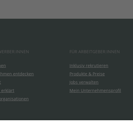
WERBER:INNEN
FÜR ARBEITGEBER:INNEN
hen
Inklusiv rekrutieren
ehmen entdecken
Produkte & Preise
t
Jobs verwalten
 erklärt
Mein Unternehmensprofil
organisationen