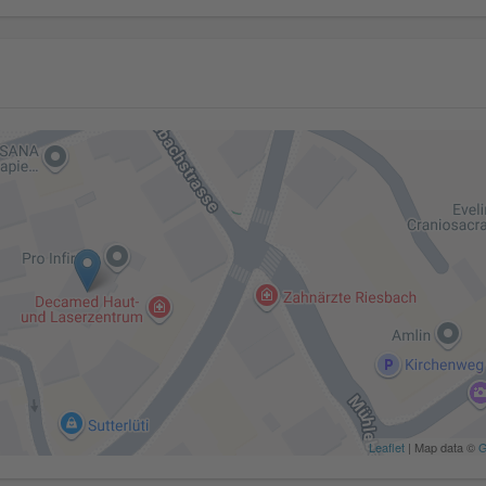
Leaflet
| Map data ©
G