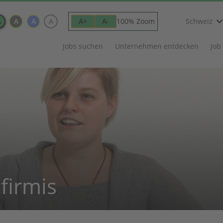
A
A
A
A
100% Zoom
A+
A-
Schweiz
Jobs suchen
Unternehmen entdecken
Job
firmis