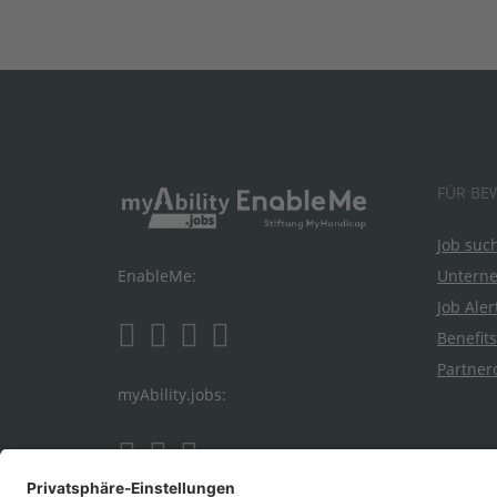
FÜR BE
Job suc
Untern
EnableMe:
Job Aler
Benefits
Partner
myAbility.jobs: