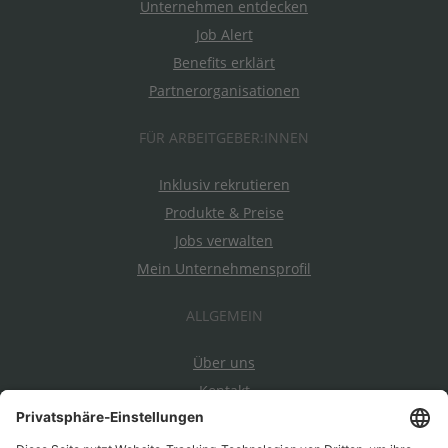
Unternehmen entdecken
Job Alert
Benefits erklärt
Partnerorganisationen
FÜR ARBEITGEBER:INNEN
Inklusiv rekrutieren
Produkte & Preise
Jobs verwalten
Mein Unternehmensprofil
ALLGEMEIN
Über uns
Kontakt
Datenschutz
Impressum