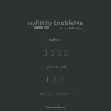
EnableMe:
myAbility.jobs:
FÜR BEWERBER:INNEN
Job suchen