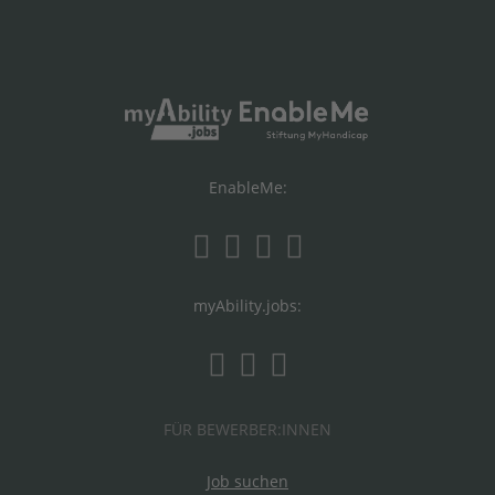
EnableMe:
myAbility.jobs:
FÜR BEWERBER:INNEN
Job suchen