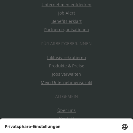
Unternehmen entdecken
Job Alert
Benefits erklärt
Partnerorganisationen
FÜR ARBEITGEBER:INNEN
Inklusiv rekrutieren
Produkte & Preise
Jobs verwalten
Mein Unternehmensprofil
ALLGEMEIN
Über uns
Kontakt
Datenschutz