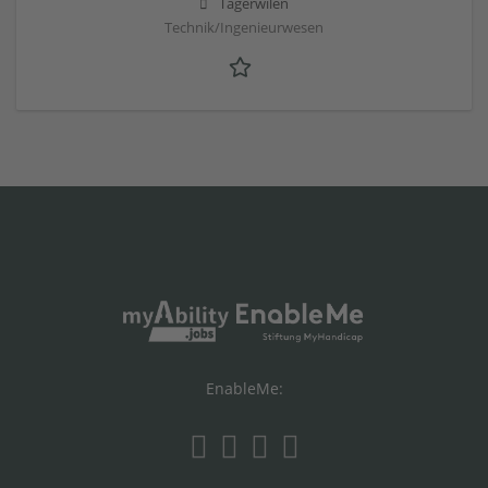
Tägerwilen
Technik/Ingenieurwesen
EnableMe: