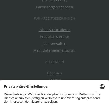
Benefits erklärt
Partnerorganisationen
FÜR ARBEITGEBER:INNEN
Inklusiv rekrutieren
Produkte & Preise
Jobs verwalten
Mein Unternehmensprofil
ALLGEMEIN
Über uns
Kontakt
Datenschutz
Impressum
AGBs