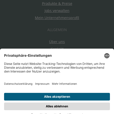
Produkte & Preise
Jobs verwalten
Mein Unternehmensprofil
ALLGEMEIN
Über uns
Kontakt
Datenschutz
Impressum
AGBs
Ein Projekt von EnableMe & myAbility
|
Entwickelt durch
jobiqo
| Bei Nutzung dieser Seite stimmen Sie den
AGBs
zu.