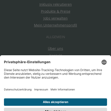
Inklusiv rekrutieren
Produkte & Preise
Jobs verwalten
Mein Unternehmensprofil
ALLGEMEIN
Über uns
Kontakt
Datenschutz
Impressum
AGBs
Ein Projekt von EnableMe & myAbility
|
Entwickelt durch