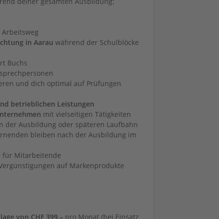
ährend deiner gesamten Ausbildung:
 Arbeitsweg
chtung in Aarau
während der Schulblöcke
rt Buchs
nsprechpersonen
ieren und dich optimal auf Prüfungen
nd betrieblichen Leistungen
 Unternehmen
mit vielseitigen Tätigkeiten
 der Ausbildung oder späteren Laufbahn
rnenden bleiben nach der Ausbildung im
für Mitarbeitende
 Vergünstigungen auf Markenprodukte
lage von CHF 399.–
pro Monat (bei Einsatz