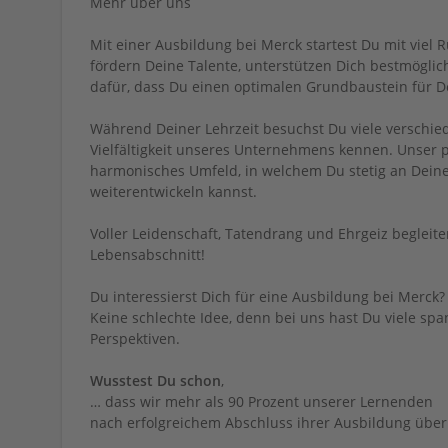
Mehr über uns
Mit einer Ausbildung bei Merck startest Du mit viel
fördern Deine Talente, unterstützen Dich bestmöglich
dafür, dass Du einen optimalen Grundbaustein für De
Während Deiner Lehrzeit besuchst Du viele verschie
Vielfältigkeit unseres Unternehmens kennen. Unser p
harmonisches Umfeld, in welchem Du stetig an Dei
weiterentwickeln kannst.
Voller Leidenschaft, Tatendrang und Ehrgeiz begleit
Lebensabschnitt!
Du interessierst Dich für eine Ausbildung bei Merck?
Keine schlechte Idee, denn bei uns hast Du viele sp
Perspektiven.
Wusstest Du schon
,
… dass wir mehr als 90 Prozent unserer Lernenden
nach erfolgreichem Abschluss ihrer Ausbildung üb