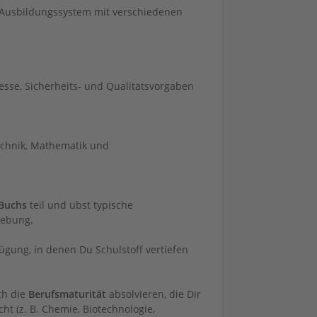
Ausbildungssystem mit verschiedenen
zesse, Sicherheits- und Qualitätsvorgaben
echnik, Mathematik und
 Buchs
teil und übst typische
gebung.
ügung, in denen Du Schulstoff vertiefen
ch die
Berufsmaturität
absolvieren, die Dir
t (z. B. Chemie, Biotechnologie,