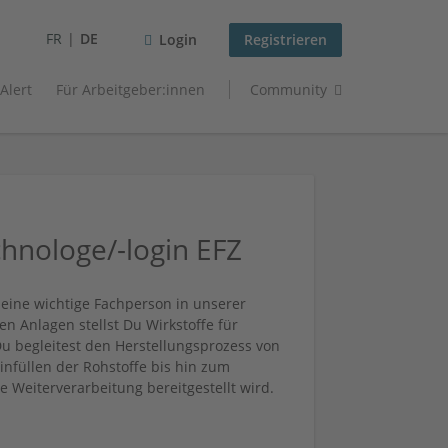
FR
DE
Login
Registrieren
 Alert
Für Arbeitgeber:innen
Community
nologe/-login EFZ
eine wichtige Fachperson in unserer
n Anlagen stellst Du Wirkstoffe für
 begleitest den Herstellungsprozess von
infüllen der Rohstoffe bis hin zum
e Weiterverarbeitung bereitgestellt wird.