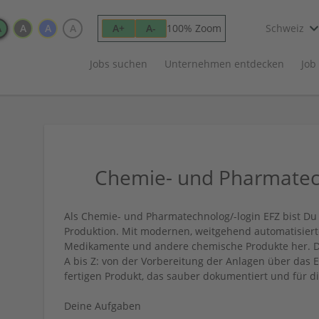
A
A
A
A
100% Zoom
A+
A-
Schweiz
Jobs suchen
Unternehmen entdecken
Job
Chemie- und Pharmatech
Als Chemie- und Pharmatechnolog/-login EFZ bist Du 
Produktion. Mit modernen, weitgehend automatisierte
Medikamente und andere chemische Produkte her. Du
A bis Z: von der Vorbereitung der Anlagen über das E
fertigen Produkt, das sauber dokumentiert und für di
Deine Aufgaben