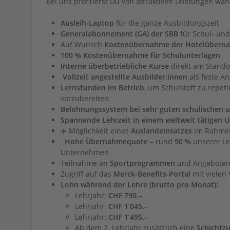
Bei uns profitierst Du von attraktiven Leistungen w
Ausleih-Laptop
für die ganze Ausbildungszeit
Generalabonnement (GA) der SBB
für Schul- und
Auf Wunsch
Kostenübernahme der Hotelüberna
100 % Kostenübernahme für Schulunterlagen
Interne überbetriebliche Kurse
direkt am Stando
‍
Vollzeit angestellte Ausbilder:innen
als feste A
Lernstunden im Betrieb
, um Schulstoff zu repet
vorzubereiten
Belohnungssystem bei sehr guten schulischen u
Spannende Lehrzeit in einem weltweit tätigen
✈️ Möglichkeit eines
Auslandeinsatzes
im Rahmen
‍ ‍
Hohe Übernahmequote
– rund
90 %
unserer Le
Unternehmen
Teilnahme an
Sportprogrammen
und Angeboten 
Zugriff auf das
Merck-Benefits-Portal
mit vielen
Lohn während der Lehre (brutto pro Monat):
Lehrjahr:
CHF 790.–
Lehrjahr:
CHF 1’045.–
Lehrjahr:
CHF 1’495.–
Ab dem 2. Lehrjahr zusätzlich eine
Schichtzu