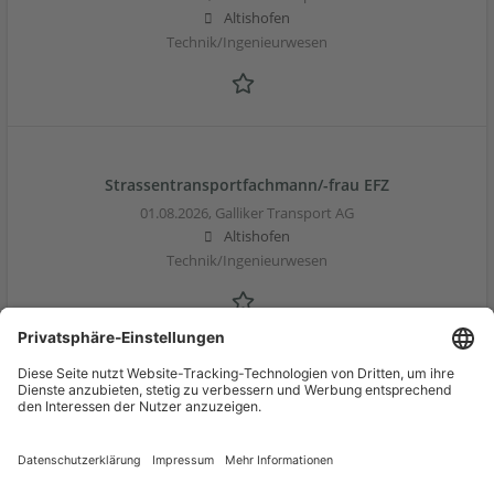
Altishofen
Technik/Ingenieurwesen
Strassentransportfachmann/-frau EFZ
01.08.2026,
Galliker Transport AG
Altishofen
Technik/Ingenieurwesen
Strassentransportfachmann/-frau EFZ
01.08.2026,
Galliker Transport AG
Rapperswil-Jona
Technik/Ingenieurwesen