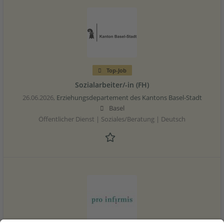
Top-Job
Sozialarbeiter/-in (FH)
26.06.2026,
Erziehungsdepartement des Kantons Basel-Stadt
Basel
Öffentlicher Dienst | Soziales/Beratung | Deutsch