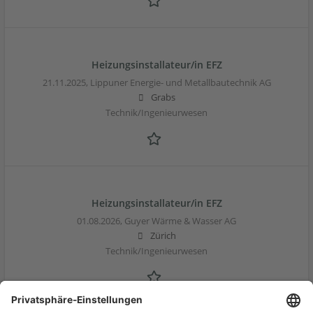
Heizungsinstallateur/in EFZ
21.11.2025,
Lippuner Energie- und Metallbautechnik AG
Grabs
Technik/Ingenieurwesen
Heizungsinstallateur/in EFZ
01.08.2026,
Guyer Wärme & Wasser AG
Zürich
Technik/Ingenieurwesen