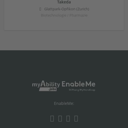
Takeda
Glattpark-Opfikon (Zurich)
Biotechnologie / Pharmazie
EnableMe: