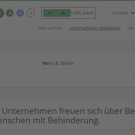
A
A
A
A
100% Zoom
A+
A-
Schweiz
Jobs suchen
Unternehmen entdecken
Job
Wo?
z.B. Zürich
 Unternehmen freuen sich über B
nschen mit Behinderung.