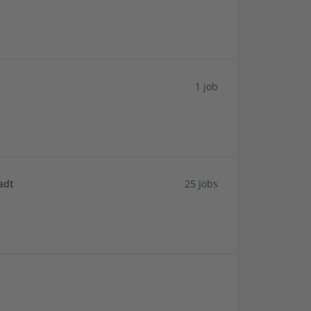
1 job
adt
25 Jobs