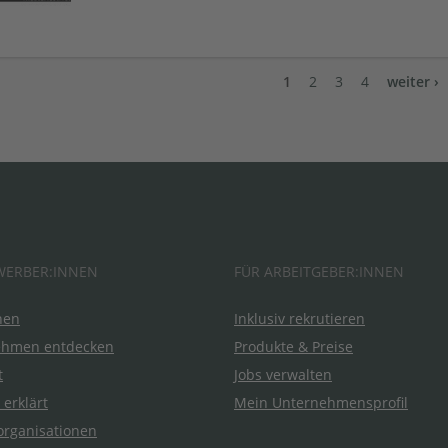
1
2
3
4
weiter ›
WERBER:INNEN
FÜR ARBEITGEBER:INNEN
hen
Inklusiv rekrutieren
ehmen entdecken
Produkte & Preise
t
Jobs verwalten
 erklärt
Mein Unternehmensprofil
organisationen