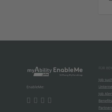
FÜR BE
Job suc
Untern
EnableMe:
Job Aler
Benefits
Partner