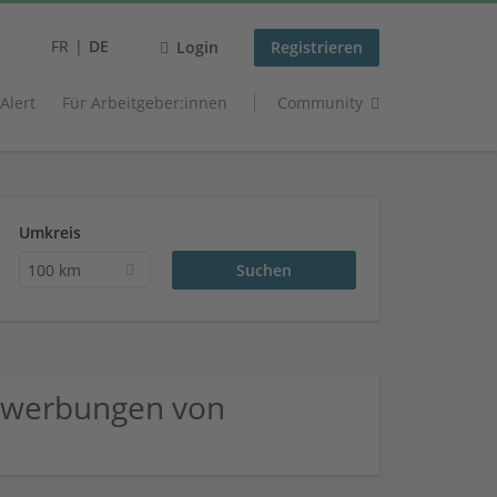
FR
DE
Login
Registrieren
 Alert
Für Arbeitgeber:innen
Community
Umkreis
100 km
ewerbungen von