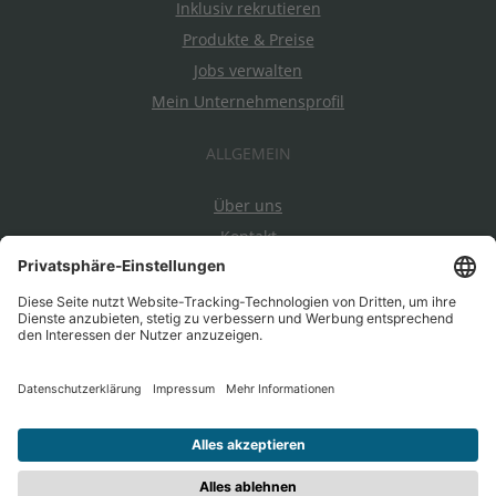
Inklusiv rekrutieren
Produkte & Preise
Jobs verwalten
Mein Unternehmensprofil
ALLGEMEIN
Über uns
Kontakt
Datenschutz
Impressum
AGBs
Ein Projekt von EnableMe & myAbility
|
Entwickelt durch
jobiqo
| Bei Nutzung dieser Seite stimmen Sie den
AGBs