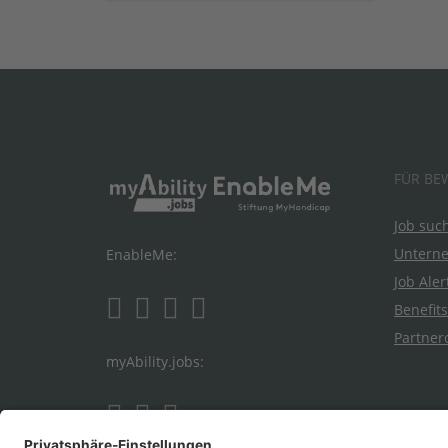
FÜR BE
Job suc
Untern
EnableMe:
Job Aler
Benefits
Partner
myAbility.jobs: