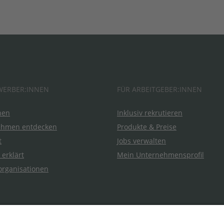
WERBER:INNEN
FÜR ARBEITGEBER:INNEN
hen
Inklusiv rekrutieren
ehmen entdecken
Produkte & Preise
t
Jobs verwalten
 erklärt
Mein Unternehmensprofil
organisationen