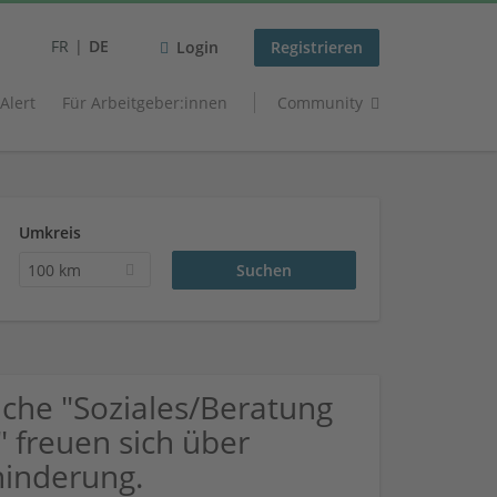
FR
DE
Login
Registrieren
 Alert
Für Arbeitgeber:innen
Community
Umkreis
100 km
che "Soziales/Beratung
" freuen sich über
inderung.