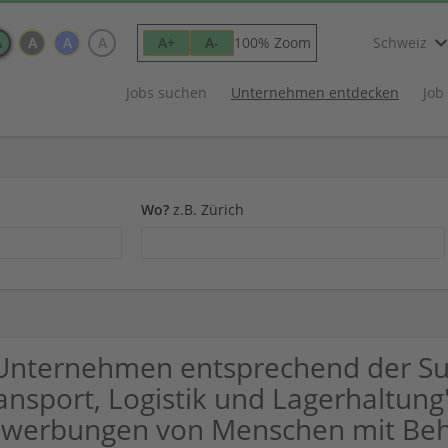
A
A
A
A
100% Zoom
A+
A-
Schweiz
Jobs suchen
Unternehmen entdecken
Job
Wo?
z.B. Zürich
Unternehmen entsprechend der Su
ansport, Logistik und Lagerhaltung
werbungen von Menschen mit Beh