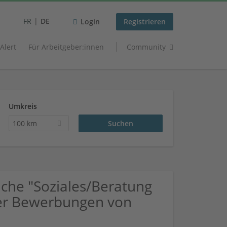
FR
DE
Login
Registrieren
 Alert
Für Arbeitgeber:innen
Community
Umkreis
100 km
che "Soziales/Beratung
über Bewerbungen von