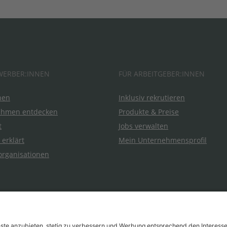
WERBER:INNEN
FÜR ARBEITGEBER:INNEN
hen
Inklusiv rekrutieren
ehmen entdecken
Produkte & Preise
t
Jobs verwalten
 erklärt
Mein Unternehmensprofil
organisationen