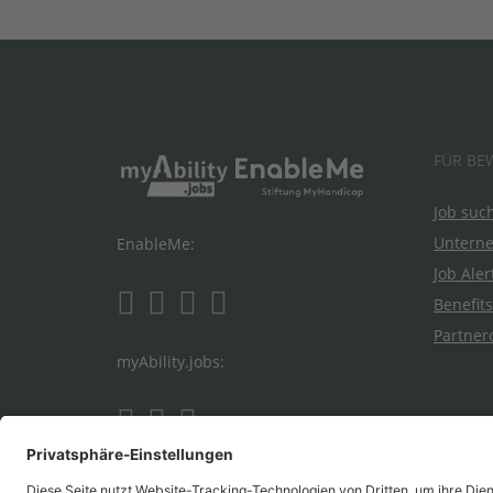
FÜR BE
Job suc
Untern
EnableMe:
Job Aler
Benefits
Partner
myAbility.jobs: