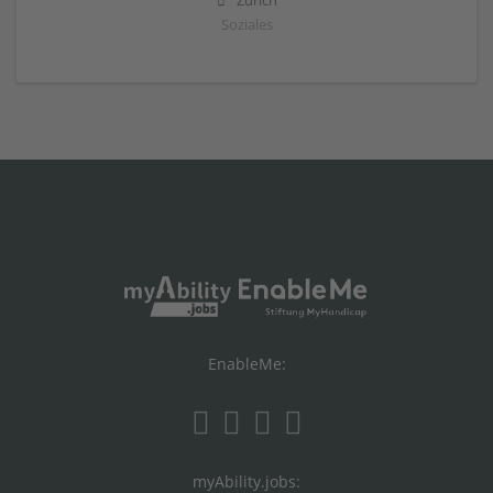
Zürich
Soziales
EnableMe:
myAbility.jobs: