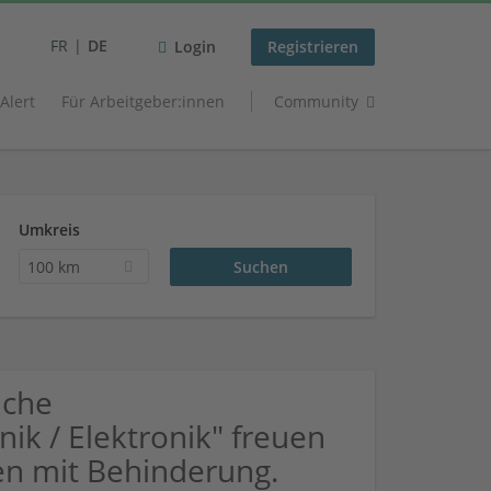
FR
DE
Login
Registrieren
 Alert
Für Arbeitgeber:innen
Community
Umkreis
100 km
uche
ik / Elektronik" freuen
n mit Behinderung.