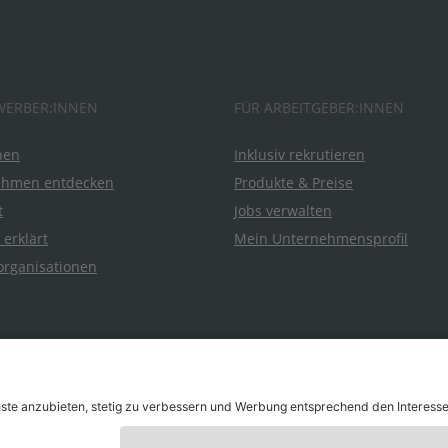
WERBER:INNEN
FÜR ARBEITGEBER:INNEN
hen
Inklusiv rekrutieren
ehmen entdecken
Produkte & Preise
t
Jobs verwalten
 erklärt
Mein Unternehmensprofil
organisationen