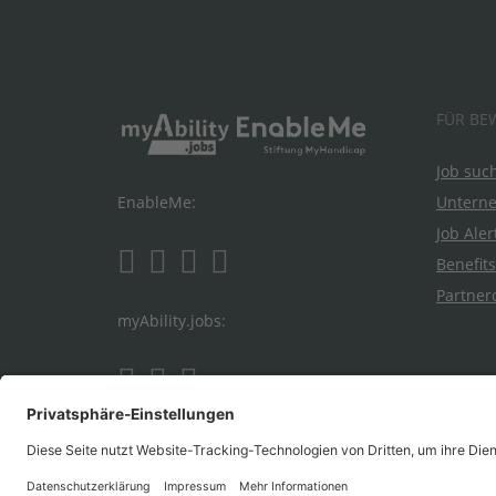
FÜR BE
Job suc
Untern
EnableMe:
Job Aler
Benefits
Partner
myAbility.jobs: