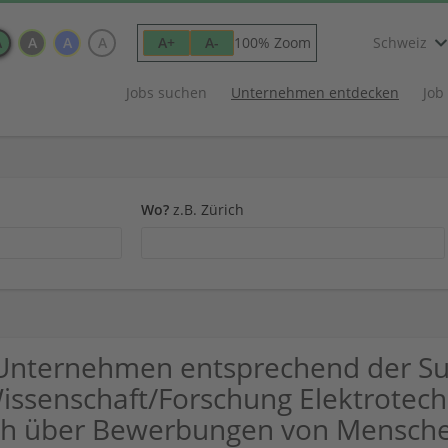
A
A
A
A
100% Zoom
A+
A-
Schweiz
Jobs suchen
Unternehmen entdecken
Job
Wo?
z.B. Zürich
Unternehmen entsprechend der S
issenschaft/Forschung Elektrotechn
ch über Bewerbungen von Mensche