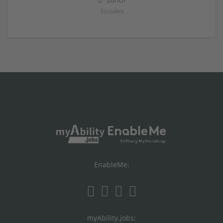
Zürich
Soziales
EnableMe:
myAbility.jobs: