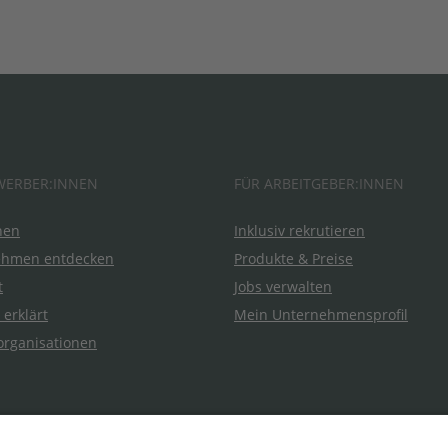
WERBER:INNEN
FÜR ARBEITGEBER:INNEN
hen
Inklusiv rekrutieren
ehmen entdecken
Produkte & Preise
t
Jobs verwalten
 erklärt
Mein Unternehmensprofil
organisationen