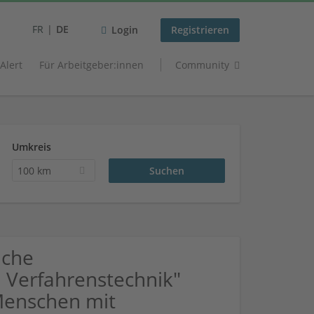
FR
DE
Login
Registrieren
 Alert
Für Arbeitgeber:innen
Community
Umkreis
100 km
uche
Verfahrenstechnik"
Menschen mit