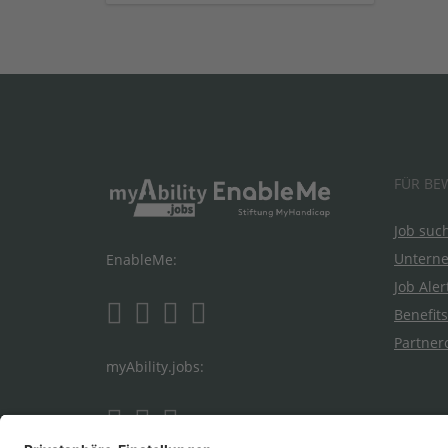
FÜR BE
Job suc
Untern
EnableMe:
Job Aler
Benefits
Partner
myAbility.jobs: