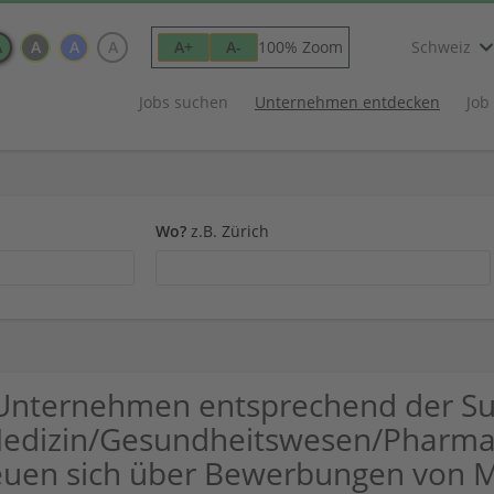
A
A
A
A
100% Zoom
A+
A-
Schweiz
Jobs suchen
Unternehmen entdecken
Job
Wo?
z.B. Zürich
Unternehmen entsprechend der S
edizin/Gesundheitswesen/Pharma 
euen sich über Bewerbungen von 