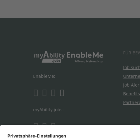
FÜR BE
Job suc
Untern
EnableMe:
Job Aler
Benefits
Partner
myAbility.jobs: