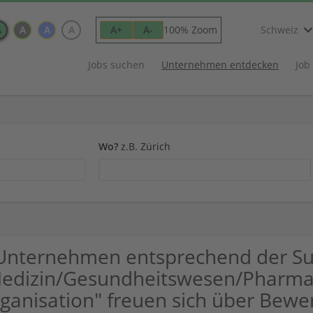
A
A
A
A
100% Zoom
A+
A-
Schweiz
Jobs suchen
Unternehmen entdecken
Job
Wo?
z.B. Zürich
Unternehmen entsprechend der S
edizin/Gesundheitswesen/Pharma
ganisation" freuen sich über Be