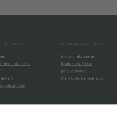
WERBER:INNEN
FÜR ARBEITGEBER:INNEN
hen
Inklusiv rekrutieren
ehmen entdecken
Produkte & Preise
t
Jobs verwalten
 erklärt
Mein Unternehmensprofil
organisationen