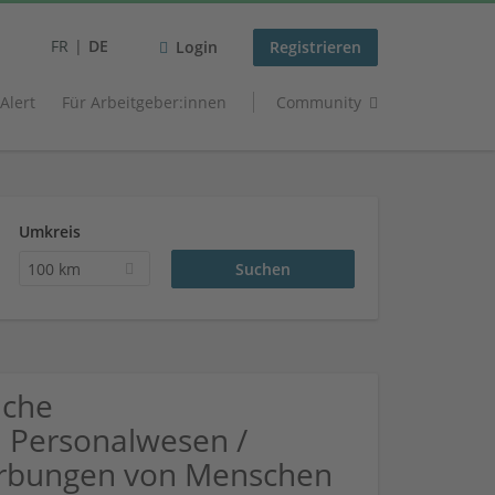
FR
DE
Login
Registrieren
 Alert
Für Arbeitgeber:innen
Community
Umkreis
100 km
uche
 Personalwesen /
werbungen von Menschen