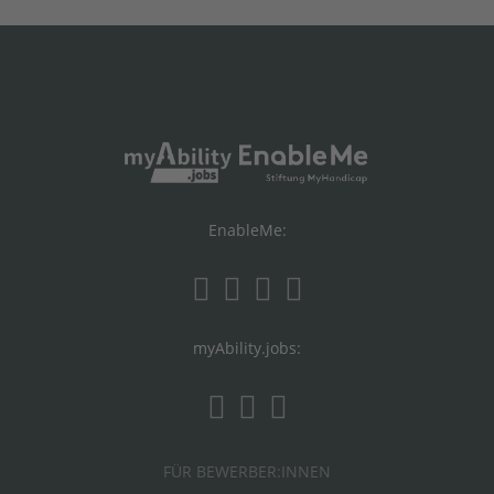
EnableMe:
myAbility.jobs:
FÜR BEWERBER:INNEN