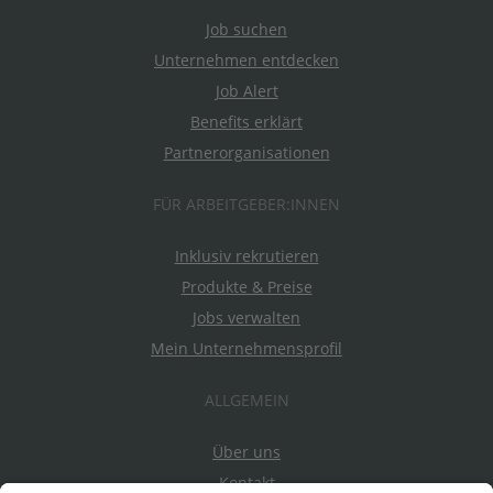
Job suchen
Unternehmen entdecken
Job Alert
Benefits erklärt
Partnerorganisationen
FÜR ARBEITGEBER:INNEN
Inklusiv rekrutieren
Produkte & Preise
Jobs verwalten
Mein Unternehmensprofil
ALLGEMEIN
Über uns
Kontakt