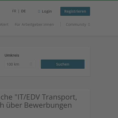
FR
DE
Login
Registrieren
 Alert
Für Arbeitgeber:innen
Community
Umkreis
100 km
he "IT/EDV Transport,
ich über Bewerbungen