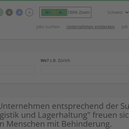
A
A
A
A
100% Zoom
A+
A-
Schweiz
Jobs suchen
Unternehmen entdecken
Job
Wo?
z.B. Zürich
Unternehmen entsprechend der Suc
gistik und Lagerhaltung" freuen s
n Menschen mit Behinderung.