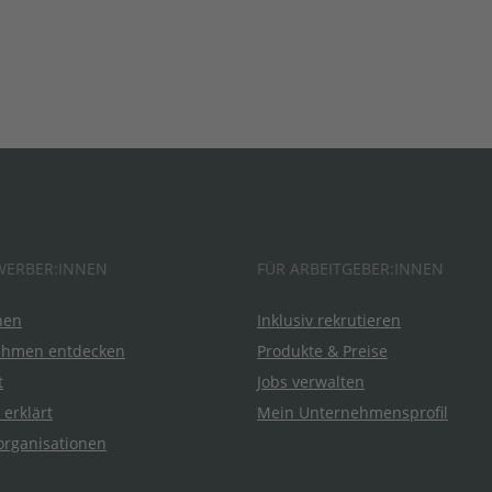
WERBER:INNEN
FÜR ARBEITGEBER:INNEN
hen
Inklusiv rekrutieren
ehmen entdecken
Produkte & Preise
t
Jobs verwalten
 erklärt
Mein Unternehmensprofil
organisationen