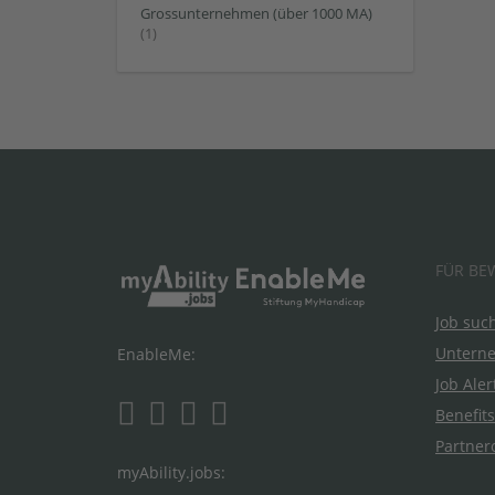
Grossunternehmen (über 1000 MA)
(1)
FÜR BE
Job suc
Untern
EnableMe:
Job Aler
Benefits
Partner
myAbility.jobs: