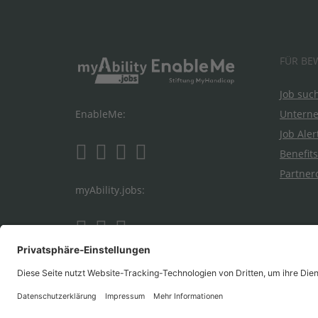
FÜR BE
Job suc
Untern
EnableMe:
Job Aler
Benefits
Partner
myAbility.jobs: