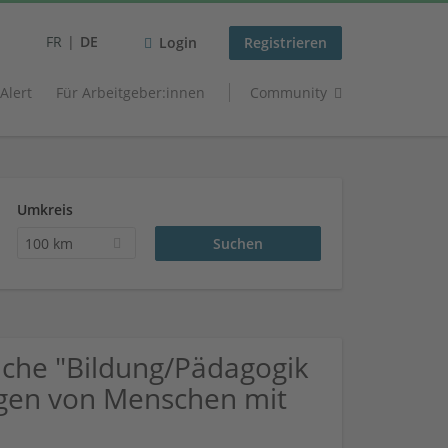
FR
DE
Login
Registrieren
 Alert
Für Arbeitgeber:innen
Community
Umkreis
100 km
che "Bildung/Pädagogik
ngen von Menschen mit