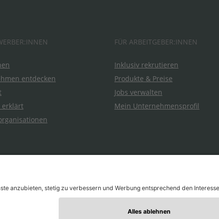
WERBER:INNEN
FÜR ARBEITGEBER:INNEN
hen
Inklusiv rekrutieren
ehmen entdecken
Produkte & Preise
t
Jobs verwalten
 erklärt
Mein Unternehmensprofil
organisationen