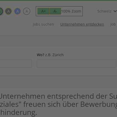
A
A
A
A
100% Zoom
A+
A-
Schweiz
Jobs suchen
Unternehmen entdecken
Job
Wo?
z.B. Zürich
Unternehmen entsprechend der Su
ziales" freuen sich über Bewerbu
hinderung.