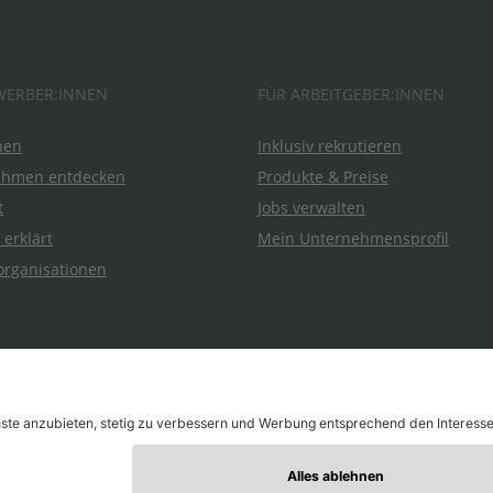
WERBER:INNEN
FÜR ARBEITGEBER:INNEN
hen
Inklusiv rekrutieren
ehmen entdecken
Produkte & Preise
t
Jobs verwalten
 erklärt
Mein Unternehmensprofil
organisationen