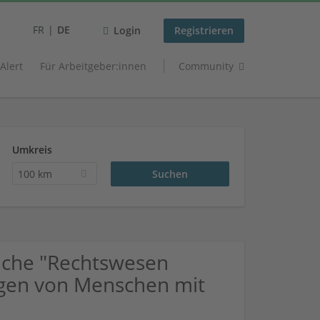
FR
DE
Login
Registrieren
 Alert
Für Arbeitgeber:innen
Community
Umkreis
100 km
uche "Rechtswesen
ngen von Menschen mit