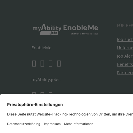
FÜR BE
Job suc
Untern
EnableMe:
Job Aler
Benefits
Partner
myAbility.jobs: