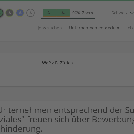
A
A
A
A
100% Zoom
A+
A-
Schweiz
Jobs suchen
Unternehmen entdecken
Job
Wo?
z.B. Zürich
Unternehmen entsprechend der S
ziales" freuen sich über Bewerbu
hinderung.