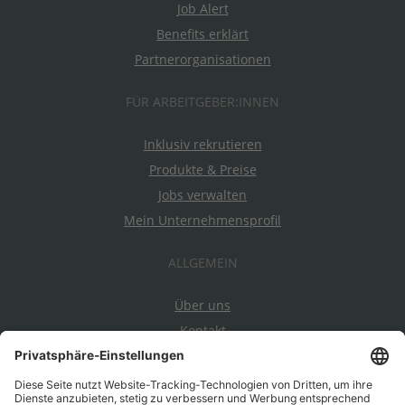
Job Alert
Benefits erklärt
Partnerorganisationen
FÜR ARBEITGEBER:INNEN
Inklusiv rekrutieren
Produkte & Preise
Jobs verwalten
Mein Unternehmensprofil
ALLGEMEIN
Über uns
Kontakt
Datenschutz
Impressum