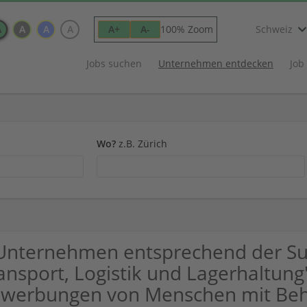
A
A
A
A
100% Zoom
A+
A-
Schweiz
Jobs suchen
Unternehmen entdecken
Job
Wo?
z.B. Zürich
Unternehmen entsprechend der Su
ansport, Logistik und Lagerhaltung
werbungen von Menschen mit Beh