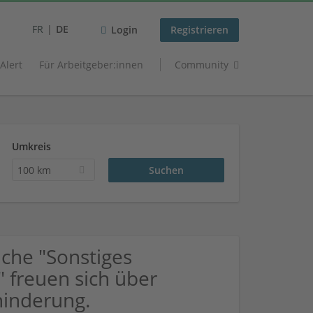
FR
DE
Login
Registrieren
 Alert
Für Arbeitgeber:innen
Community
Umkreis
100 km
che "Sonstiges
" freuen sich über
inderung.