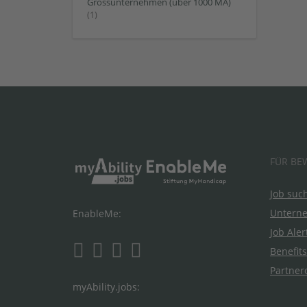
Grossunternehmen (über 1000 MA)
(1)
FÜR BE
Job suc
Untern
EnableMe:
Job Aler
Benefits
Partner
myAbility.jobs: