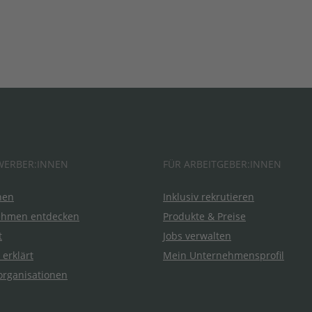
WERBER:INNEN
FÜR ARBEITGEBER:INNEN
hen
Inklusiv rekrutieren
ehmen entdecken
Produkte & Preise
t
Jobs verwalten
 erklärt
Mein Unternehmensprofil
organisationen