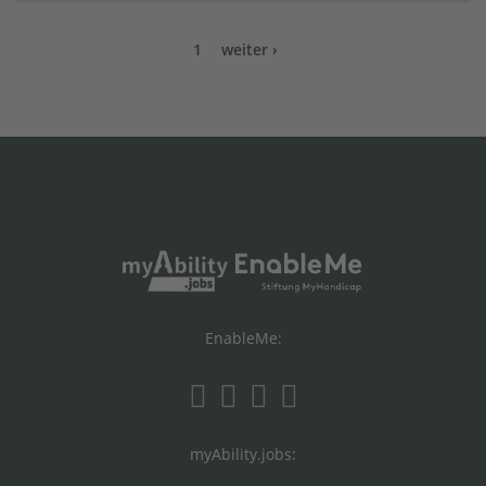
1
weiter ›
EnableMe:
myAbility.jobs: