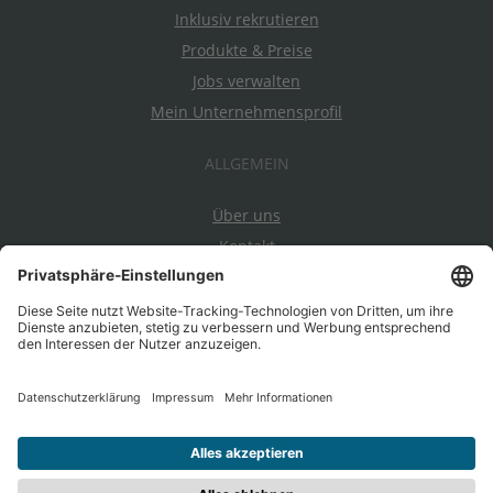
Inklusiv rekrutieren
Produkte & Preise
Jobs verwalten
Mein Unternehmensprofil
ALLGEMEIN
Über uns
Kontakt
Datenschutz
Impressum
AGBs
Ein Projekt von EnableMe & myAbility
|
Entwickelt durch