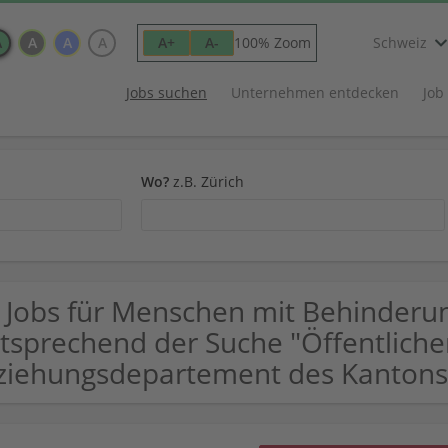
A
A
A
A
100% Zoom
A+
A-
Schweiz
Jobs suchen
Unternehmen entdecken
Job
Wo?
z.B. Zürich
 Jobs für Menschen mit Behinderun
tsprechend der Suche "Öffentliche
ziehungsdepartement des Kantons 