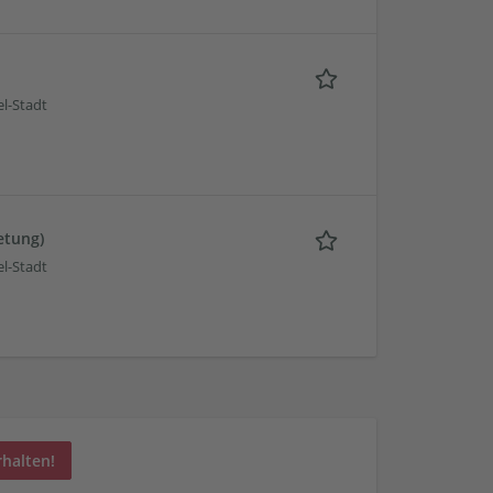
l-Stadt
etung)
l-Stadt
rhalten!