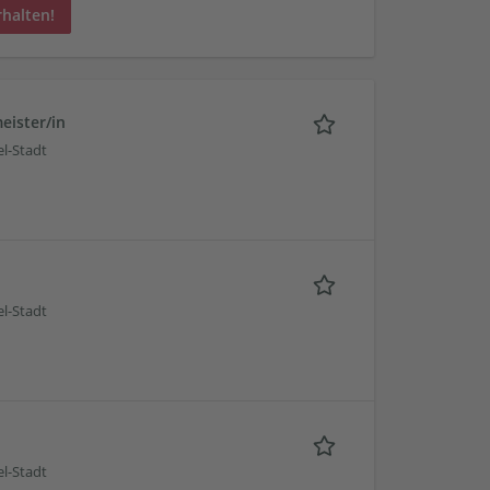
rhalten!
eister/in
l-Stadt
l-Stadt
l-Stadt