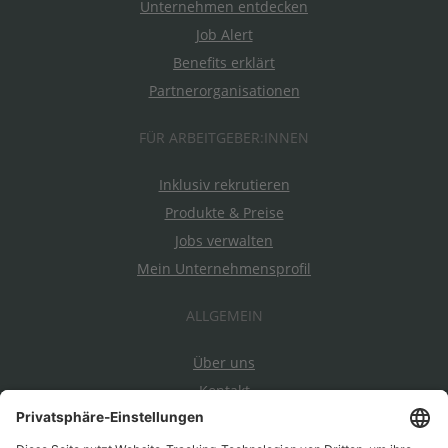
Unternehmen entdecken
Job Alert
Benefits erklärt
Partnerorganisationen
FÜR ARBEITGEBER:INNEN
Inklusiv rekrutieren
Produkte & Preise
Jobs verwalten
Mein Unternehmensprofil
ALLGEMEIN
Über uns
Kontakt
Datenschutz
Impressum