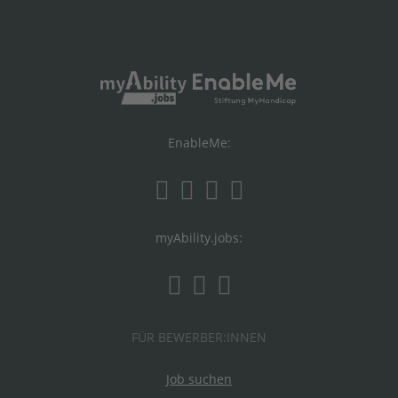
EnableMe:
myAbility.jobs:
FÜR BEWERBER:INNEN
Job suchen