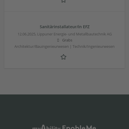
Sanitärinstallateur/in EFZ
12.06.2025,
Lippuner Energie- und Metallbautechnik AG
Grabs
Architektur/Bauingenieurwesen | Technik/Ingenieurwesen