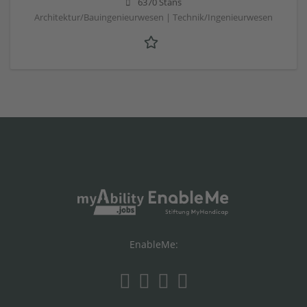
6370 Stans
Architektur/Bauingenieurwesen | Technik/Ingenieurwesen
EnableMe: