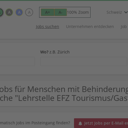
A
A
A
A
100% Zoom
A+
A-
Schweiz
Jobs suchen
Unternehmen entdecken
Job
Wo?
z.B. Zürich
Jobs für Menschen mit Behinderun
che "Lehrstelle EFZ Tourismus/Ga
matisch Jobs im Posteingang finden?
Jetzt Jobs per E-Mail e