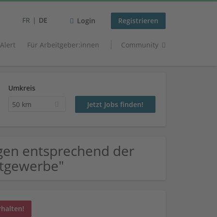
FR
DE
Login
Registrieren
 Alert
Für Arbeitgeber:innen
Community
Umkreis
50 km
gen entsprechend der
stgewerbe"
rhalten!