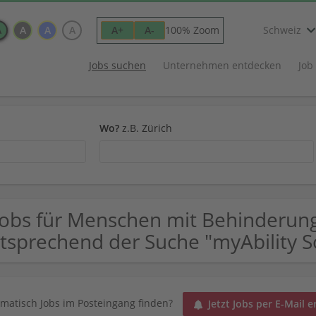
A
A
A
A
100% Zoom
A+
A-
Schweiz
Jobs suchen
Unternehmen entdecken
Job
Wo?
z.B. Zürich
Jobs für Menschen mit Behinderun
tsprechend der Suche "myAbility S
matisch Jobs im Posteingang finden?
Jetzt Jobs per E-Mail e