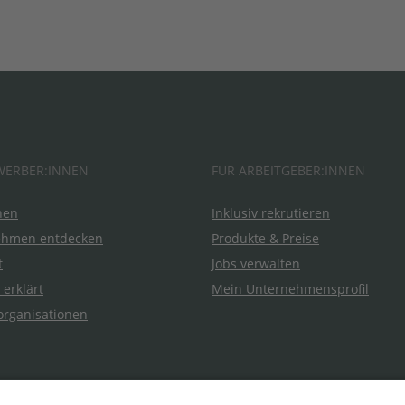
WERBER:INNEN
FÜR ARBEITGEBER:INNEN
hen
Inklusiv rekrutieren
ehmen entdecken
Produkte & Preise
t
Jobs verwalten
 erklärt
Mein Unternehmensprofil
organisationen