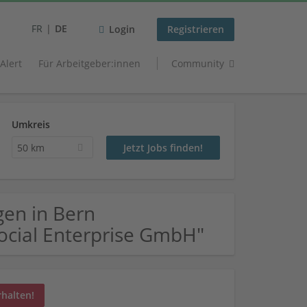
FR
DE
Login
Registrieren
 Alert
Für Arbeitgeber:innen
Community
Umkreis
50 km
gen in Bern
ocial Enterprise GmbH"
rhalten!