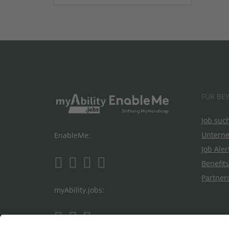
FÜR BE
Job suc
Untern
EnableMe:
Job Aler
Benefits
Partner
myAbility.jobs: